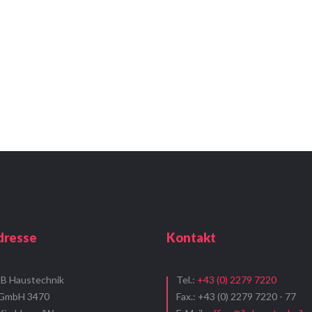
dresse
Kontakt
IB Haustechnik
Tel.:
+43 (0) 2279 7220
GmbH 3470
Fax.: +43 (0) 2279 7220 - 77