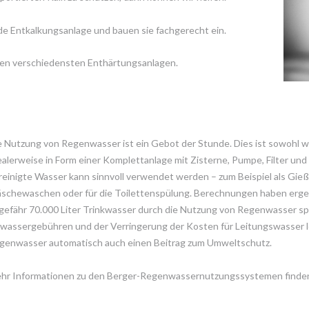
e Entkalkungsanlage und bauen sie fachgerecht ein.
den verschiedensten Enthärtungsanlagen.
e Nutzung von Regenwasser ist ein Gebot der Stunde. Dies ist sowohl wirt
ealerweise in Form einer Komplettanlage mit Zisterne, Pumpe, Filter un
reinigte Wasser kann sinnvoll verwendet werden – zum Beispiel als Gie
schewaschen oder für die Toilettenspülung. Berechnungen haben ergeb
gefähr 70.000 Liter Trinkwasser durch die Nutzung von Regenwasser sp
wassergebühren und der Verringerung der Kosten für Leitungswasser le
genwasser automatisch auch einen Beitrag zum Umweltschutz.
hr Informationen zu den Berger-Regenwassernutzungssystemen finde