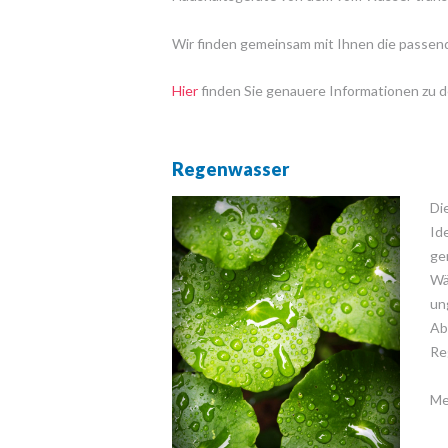
Wir finden gemeinsam mit Ihnen die passend
Hier
finden Sie genauere Informationen zu 
Regenwasser
Di
Id
ge
Wä
un
Ab
Re
Me