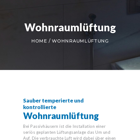
Wohnraumlüftung
HOME
WOHNRAUMLÜFTUNG
Sauber temperierte und
kontrollierte
Wohnraumlüftung
Bei Passivhäusern ist die Installation einer
seriös geplanten Lüftungsanlage das Um und
Auf. Die verbrauchte Luft wird dabei über einen