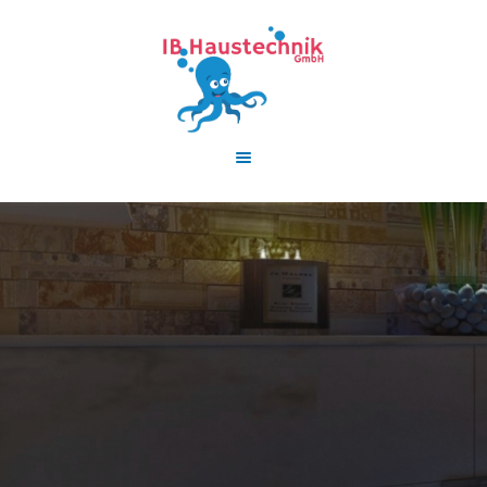
HOME
LEISTUNGEN
AKTUELLE
FÖRDERUNGEN
TEAM
KONTAKT