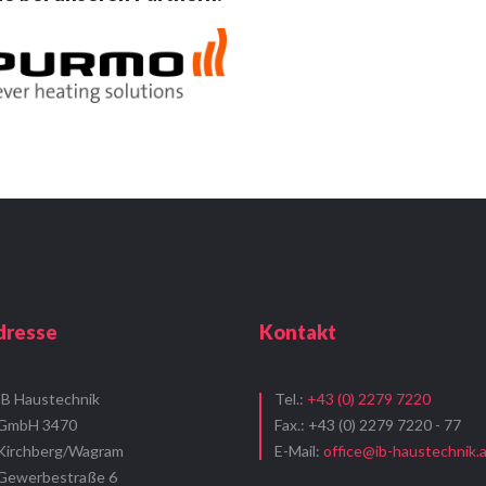
dresse
Kontakt
IB Haustechnik
Tel.:
+43 (0) 2279 7220
GmbH 3470
Fax.: +43 (0) 2279 7220 - 77
Kirchberg/Wagram
E-Mail:
office@ib-haustechnik.
Gewerbestraße 6