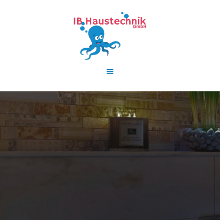
HOME
LEISTUNGEN
AKTUELLE
FÖRDERUNGEN
TEAM
KONTAKT