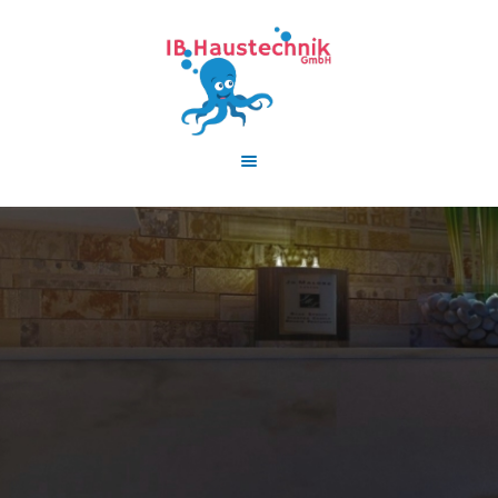
HOME
LEISTUNGEN
AKTUELLE
FÖRDERUNGEN
TEAM
KONTAKT