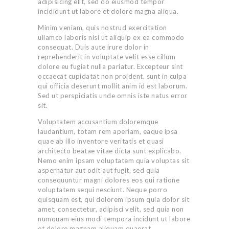
adipisicing elit, sed do eiusmod tempor
incididunt ut labore et dolore magna aliqua.
Minim veniam, quis nostrud exercitation
ullamco laboris nisi ut aliquip ex ea commodo
consequat. Duis aute irure dolor in
reprehenderit in voluptate velit esse cillum
dolore eu fugiat nulla pariatur. Excepteur sint
occaecat cupidatat non proident, sunt in culpa
qui officia deserunt mollit anim id est laborum.
Sed ut perspiciatis unde omnis iste natus error
sit.
Voluptatem accusantium doloremque
laudantium, totam rem aperiam, eaque ipsa
quae ab illo inventore veritatis et quasi
architecto beatae vitae dicta sunt explicabo.
Nemo enim ipsam voluptatem quia voluptas sit
aspernatur aut odit aut fugit, sed quia
consequuntur magni dolores eos qui ratione
voluptatem sequi nesciunt. Neque porro
quisquam est, qui dolorem ipsum quia dolor sit
amet, consectetur, adipisci velit, sed quia non
numquam eius modi tempora incidunt ut labore
et dolore magnam aliquam quaerat