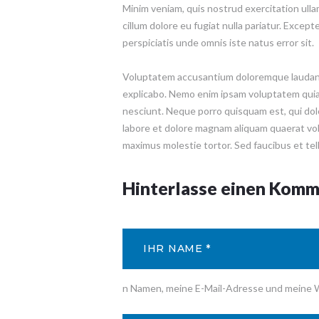
Minim veniam, quis nostrud exercitation ullam
cillum dolore eu fugiat nulla pariatur. Except
perspiciatis unde omnis iste natus error sit.
Voluptatem accusantium doloremque laudantiu
explicabo. Nemo enim ipsam voluptatem quia 
nesciunt. Neque porro quisquam est, qui dol
labore et dolore magnam aliquam quaerat vol
maximus molestie tortor. Sed faucibus et tellu
Hinterlasse einen Kom
n Namen, meine E-Mail-Adresse und meine W