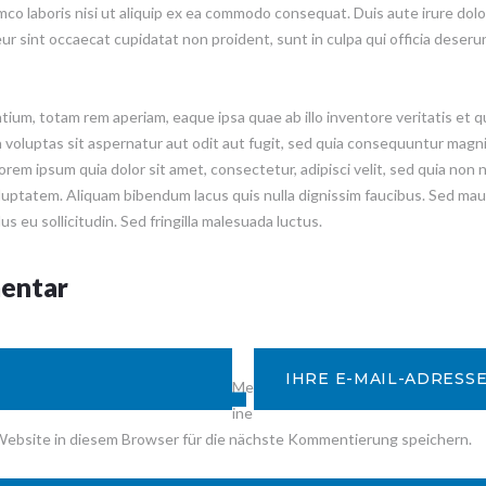
co laboris nisi ut aliquip ex ea commodo consequat. Duis aute irure dolor
eur sint occaecat cupidatat non proident, sunt in culpa qui officia deseru
m, totam rem aperiam, eaque ipsa quae ab illo inventore veritatis et qu
voluptas sit aspernatur aut odit aut fugit, sed quia consequuntur magni
orem ipsum quia dolor sit amet, consectetur, adipisci velit, sed quia no
uptatem. Aliquam bibendum lacus quis nulla dignissim faucibus. Sed maur
s eu sollicitudin. Sed fringilla malesuada luctus.
mentar
Me
ine
ebsite in diesem Browser für die nächste Kommentierung speichern.