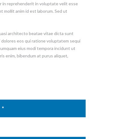
 in reprehenderit in voluptate velit esse
nt mollit anim id est laborum. Sed ut
asi architecto beatae vitae dicta sunt
 dolores eos qui ratione voluptatem sequi
n numquam eius modi tempora incidunt ut
is enim, bibendum at purus aliquet,